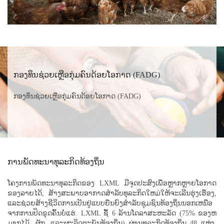
ກອງທຶນຊ່ວຍເຫຼືອກຸ່ມຄົນດ້ອຍໂອກາດ (FADG)
ກອງທຶນຊ່ວຍເຫຼືອກຸ່ມຄົນດ້ອຍໂອກາດ (FADG)
ການພັດທະນາທຸລະກິດທ້ອງຖິ່ນ
ໂຄງການພັດທະນາທຸລະກິດຂອງ LXML ມີຈຸດປະສົງເພື່ອຫຼາກຫຼາຍໂອກາດ
ຂອງລາຍໄດ້, ສ້າງສະພາບອາກາດສໍາລັບທຸລະກິດໃຫມ່ໃຫ້ຈະເລີນຮຸ່ງເຮືອງ,
ແລະຊ່ວຍສ້າງຊີວິດການເປັນຢູ່ແບບຍືນຍົງສໍາລັບຊຸມຊົນທ້ອງຖິ່ນນອກເຫນືອ
ຈາກການປິດຂຸດຄົ້ນບໍ່ແຮ່. LXML ຊື້ 6 ລ້ານໂດລາສະຫະລັດ (75% ຂອງຫ
ມາກໄມ້, ຜັກ, ແລະຜະລິດຕະພັນທ້ອງຖິ່ນ) ຜ່ານທຸລະກິດທ້ອງຖິ່ນ 48 ແຫ່ງ,