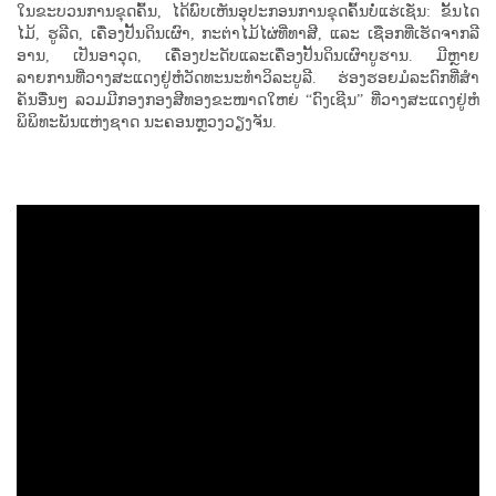
​ໃນ​ຂະ​ບວນການ​ຂຸດ​ຄົ້ນ, ​ໄດ້​ພົບ​ເຫັນ​ອຸປະກອນ​ການ​ຂຸດ​ຄົ້ນ​ບໍ່​ແຮ່​ເຊັ່ນ: ​ຂັ້ນໄດ​
ໄມ້, ຮູ​ລີດ, ​ເຄື່ອງ​ປັ້ນດິນ​ເຜົາ, ກະຕ່າ​ໄມ້​ໄຜ່​ທີ່​ທາສີ, ​ແລະ ເຊືອກ​ທີ່​ເຮັດ​ຈາກ​ລີ​
ອານ, ​ເປັນ​ອາ​ວຸດ, ເຄື່ອງປະດັບ​ແລະ​ເຄື່ອງປັ້ນດິນ​ເຜົາ​ບູຮານ. ມີຫຼາຍ
ລາຍການທີ່ວາງສະແດງຢູ່ຫໍວັດທະນະທໍາວິລະບູລີ. ຮ່ອງຮອຍມໍລະດົກທີ່ສຳ
ຄັນອື່ນໆ ລວມມີກອງກອງສີທອງຂະໜາດໃຫຍ່ “ດົງເຊີນ” ທີ່ວາງສະແດງຢູ່ຫໍ
ພິພິທະພັນແຫ່ງຊາດ ນະຄອນຫຼວງວຽງຈັນ.