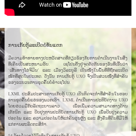
ການເກັບກູ້ລະເບີດບໍ່ທັນແຕກ
ມີຄວາມທ້າທາຍທາງປະຫວັດສາດທີ່ກ່ຽວຂ້ອງກັບການດໍາເນີນງານໃນສິ່ງ
ທີ່ເຄີຍເປັນສະຫນາມຮົບ. ເຊໂປນຕັ້ງຢູ່ຈຸດຕັດກັນຂອງອັນທີ່ເອີ້ນວ່າ
‘ເສັ້ນທາງໂຮ່ຈີມິນ’ ແລະ ເມືອງວິລະບູລີ ເປັນໜຶ່ງໃນພື້ນທີ່ທີ່ຖືກລະເບີດ
ໜັກທີ່ສຸດໃນປະເທດ. ດັ່ງນັ້ນ ການເກັບກູ້ UXO ຈຶ່ງເປັນສ່ວນໜຶ່ງທີ່ສຳຄັນ
ຂອງຂະບວນການຂຸດຄົ້ນບໍ່ຄຳເຊໂປນ.
LXML ປະສົມປະສານການເກັບກູ້ UXO ເປັນກິດຈະກໍາທີ່ສໍາຄັນໃນຮອບ
ການຂຸດຄົ້ນບໍ່ແຮ່ຂອງພວກເຮົາ. LXML ດໍາເນີນການປະຕິບັດງານ UXO
ໂດຍຮ່ວມມືກັບລັດຖະບານລາວ ເພື່ອເພີ່ມຄວາມສາມາດທາງດ້ານ
ເຕັກນິກ ແລະ ປັບປຸງການປະຕິບັດການເກັບກູ້ UXO ເພື່ອປັບປຸງຄວາມ
ປອດໄພ ແລະ ຄວາມປອດໄພໃຫ້ແກ່ຄົນຮຸ່ນຫຼັງ ແລະ ສົ່ງຄືນທີ່ດິນທີ່ມີໃຫ້
ແກ່ການຜະລິດກະສິກໍາ.
54 ລ້ານ​ໂດ​ລາ​ໄດ້​ລົງ​ທຶນ​ໃນ​ການ​ເກັບ​ກູ້ UXO