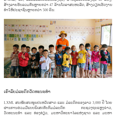
ສ້າງລາຍຮັບລວມກັນຫຼາຍກວ່າ 47 ລ້ານໂດລາສະຫະລັດ, ສ້າງວຽກເຮັດງານ
ທໍາໃຫ້ປະຊາຊົນຫຼາຍກວ່າ 500 ຄົນ.
ເຄົາລົບມໍລະດົກວັດທະນະທໍາ
LXML ສະໜັບສະໜູນປະຫວັດສາດ ແລະ ມໍລະດົກຂອງລາວ 3,000 ປີ ໂດຍ
ຜ່ານການຮ່ວມມືແບບພິເສດກັບກົມມໍລະດົກ ກະຊວງຖະແຫຼງຂ່າວ,
ວັດທະນະທຳ ແລະ ທ່ອງທ່ຽວ, ມະຫາວິທະຍາໄລແຫ່ງຊາດ ແລະ ມະຫາ