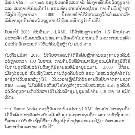
ວິທະຍາໄລ James Cook ຂອງປະເທດອົດສະຕາລີ. ທີມງານຄົ້ນພົບວັດຖຸບູຮານ
ແລະ ສະຖານທີ່ມໍລະດົກໃນ ແລະ ອ້ອມຮອບບໍ່ຄຳເຊໂປນ. ການຄົ້ນພົບຫຼ້າສຸດ
ທີ່ລົງວັນທີຫຼາຍກວ່າ 3,000 ປີກ່ອນຫນ້ານີ້ໄດ້ສະແດງໃຫ້ເຫັນພວກເຮົາ
ວິທີການຂຸດຄົ້ນບໍ່ແຮ່ວັດຖຸບູຮານໄດ້ຖືກປະຕິບັດຢູ່ໃນພື້ນທີ່ນີ້.
ນັບແຕ່ປີ 2003 ເປັນຕົ້ນມາ, LXML ໄດ້ລົງທຶນຫຼາຍກວ່າ 1.5 ລ້ານໂດລາ
ສະຫະລັດ ເພື່ອສະໜັບສະໜູນການຄົ້ນຄວ້າໂບຮານຄະດີ ແລະ ການອະນຸລັກ
ມໍລະດົກວັດທະນະທຳໃຫ້ແກ່ຄົນລຸ້ນຫຼັງໃນ ສປປ ລາວ.
ໃນເດືອນມີນາ 2018, ນັກໂບຮານຄະດີໄດ້ຄົ້ນພົບຫຼັກຖານຂອງການຂຸດຄົ້ນບໍ່
ແຮ່ຫຼາຍກວ່າ 100 ໂບຮານ. ການຄົ້ນພົບທີ່ຜ່ານມາອື່ນໆລວມມີເຄື່ອງມືທີ່ໃຊ້
ໃນການຂຸດຄົ້ນບໍ່ແຮ່ໃນຕົ້ນໆທີ່ມີຄາບອນທີ່ມີອາຍຸປະມານ 3,000 ປີກ່ອນ.
ເມືອງວິລະບູລີ ເປັນໜຶ່ງໃນສະຖານທີ່ຂຸດຄົ້ນບໍ່ແຮ່ ແລະ ໂລຫະແຫ່ງທຳອິດໃນ
ອາຊີຕາເວັນອອກສ່ຽງໃຕ້. ວັນເວລາເຫຼົ່ານີ້ໄດ້ຮັບການຢືນຢັນຈາກການກວດ
ສອບ mating ໄມ້ໄຜ່ທີ່ພົບເຫັນຢູ່ໃນໂຄງສ້າງສະຫນັບສະຫນູນ shaft ຂຸດຄົ້ນບໍ່
ແຮ່ວັດຖຸບູຮານເກັບຮັກສາໄວ້ໃນດິນເຜົາຊຸ່ມຢູ່ລຸ່ມຫນ້າດິນ (10 ຫາ 40 ແມັດ
ເລິກ).
ທ່ານ Saman Aneka ຮອງຜູ້ຈັດການທົ່ວໄປຂອງ LXML ກ່າວວ່າ "ການຂຸດຄົ້ນ
ໄດ້ຄົ້ນພົບປະຫວັດສາດອັນອຸດົມສົມບູນຂອງການຂຸດຄົ້ນແລະການຕັ້ງຖິ່ນຖານ
ທີ່ສະແດງໃຫ້ເຫັນເຖິງວິທີການທີ່ຊຸມຊົນປັບປຸງແລະແລກປ່ຽນແຮ່ທາດແລະ
ໂລຫະເປັນເວລາຫລາຍພັນປີ".