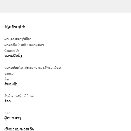
ສ່ວນ​ທຶນ​ທີ່​ເຫຼືອແມ່ນຈະຖືກຈັດ​ສັນເຂົ້າ​ໃສ່​ໂຄງ​ການ​ພັດ​ທະ​ນາ​ອື່ນໆ ໂດຍ​ອີງ​ຕາມ​ການ​
ປຶກ​ສາ​ຫາ​ລື​ກັບ ຊຸ​ມ​ຊົນ​ທ້ອງ​ຖິ່ນ ລວມໄປ​ເຖິງກອງ​ທຶນ​​ບັນ​ເທົາ​ໄພ​ພິ​ບັດ ຈຳ​ນວນ
US$25.000 ຕໍ່​ປີ ເຊິ່ງ ຜ່ານ​ມາ​ແມ່ນ​ໄດ້​ນຳ​ໃຊ້​ໃນ​ໄລ​ຍະ​ເກີດ ການ​ແຜ່​ລະ​ບາດ​ພະ​ຍາດ​
ໂຄວິດ-19 ແລະ ໄພ​ນ້ຳ​ຖ້ວມ​ຕ່າງໆ.
ມາ​ຮອດ​ປັດ​ຈຸ​ບັນ, LXML ໄດ້​ລົງ​ທຶນ US$11 ລ້ານ ໃນ​ເມືອງວິ​ລະ​ບູ​ລີ​ຜ່ານ​ກອງ​ທຶນ​ພັດ​
ກ່ຽວກັບເຊໂປນ
ທະ​ນາ​ຊຸມ​ຊົນ ແລະ ໂຄງ​ການ​ພັດ​ທະ​ນາ​ຊຸມ​ຊົນ​ອື່ນໆ ອັນ​ໄດ້ສ້າງ​ຜົນ​ປະ​ໂຫຍດ​ໃຫ້​ແກ່​
ຊຸມ​ຊົນ​ ແລະ ຄອບ​ຄົວ​ຂອງ​ເຂົາ​ເຈົ້າ ກວ່າ 40 000 ຄົນ ຜ່ານ​ການ​ກໍ່​ສ້າງ​ໂຄງ​ລ່າງ​ພື້ນ​
ພາບລວມຂອງບໍລິສັດ
ຖານ​ສຳ​ຄັນ ກໍ​ຄື​ການ​ສະ​ໜັບ​ສະ​ໜູນ ແລະ ການ​ບໍ​ລິ​ການ​ຕ່າງໆ. ຫຼາຍ​ທົດ​ສະ​ວັດ​ກ່ອນ​
ພາລະກິດ, ວິໄສທັດ ແລະຄຸນຄ່າ
ນ້າ​ນີ້, ເມືອງວິ​ລະ​ບູ​ລີ ຖືກ​ຈັດ​ເປັນ​ເມືອງ​ທີ່ “ທຸກ​ຍາກ​ທີ່​ສຸດ”, ແຕ່​ຍ້ອນ​ການ​ມີ​ວຽກ​ເຮັດ​
Contact Us
ງານ​ທຳ, ການ​ຄ້າ, ແລະ ການ​ພັດ​ທະ​ນາ​ຊຸມ​ຊົນ, ເມືອງ​ດັ່ງ​ກ່າວ​ກໍ​ໄດ້​ກາຍ​ເປັນ​ເມືອງ​ທີ່​ຟົດ​
ຄວາມຍືນຍົງ
ຟຶ້ນ ແລະ ມີ​ການ​ຂະ​ຫຍາຍ​ໂຕ
ຄວາມປອດໄພ, ສຸຂະພາບ ແລະສິ່ງແວດລ້ອມ
ຊຸມຊົນ
ຄົນ
ສື່ມວນຊົນ
ສິ່ງພິມ ແລະມັນຕິມີເດຍ
ຂ່າວ
ຂ່າວ
ຜູ້ສະຫນອງ
ເຂົ້າ​ຮ່ວມ​ນໍາ​ພວກ​ເຮົາ