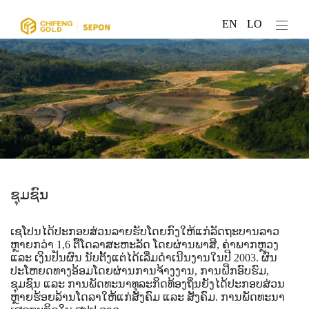
EN
LO
ຊຸມຊົນ
ເຊໂປນໄດ້ປະກອບສ່ວນລາຍຮັບໂດຍກົງໃຫ້ແກ່ລັດຖະບານລາວ
ຫຼາຍກວ່າ 1,6 ຕື້ໂດລາສະຫະລັດ ໂດຍຜ່ານພາສີ, ຄ່າພາກຫຼວງ
ແລະ ເງິນປັນຜົນ ນັບຕັ້ງແຕ່ໄດ້ເລີ່ມດໍາເນີນງານໃນປີ 2003. ຜົນ
ປະໂຫຍດທາງອ້ອມໂດຍຜ່ານການຈ້າງງານ, ການຝຶກອົບຮົມ,
ຊຸມຊົນ ແລະ ການພັດທະນາທຸລະກິດທ້ອງຖິ່ນຍັງໄດ້ປະກອບສ່ວນ
ຫຼາຍຮ້ອຍລ້ານໂດລາໃຫ້ແກ່ສັງຄົມ ແລະ ສັງຄົມ. ການພັດທະນາ