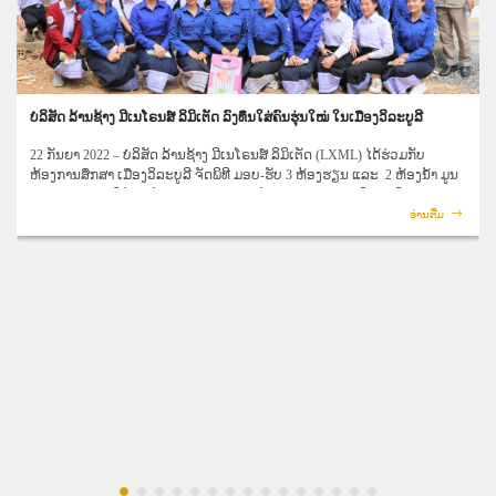
ບໍລິສັດ ລ້ານຊ້າງ ມີເນໂຣນສ໌ ລິມິເຕັດ ລົງ​ທຶນ​ໃສ່​ຄົນ​ຮຸ່ນ​ໃໝ່ ໃນ​ເມືອງວິ​ລະ​ບູ​ລີ
22 ກັນຍາ 2022
– ບໍລິສັດ ລ້ານຊ້າງ ມີເນໂຣນສ໌ ລິມິເຕັດ (LXML) ໄດ້ຮ່ວມກັບ
ຫ້ອງການສຶກສາ ເມືອງວິລະບູລີ ຈັດພິທີ ມອບ-ຮັບ 3 ຫ້ອງຮຽນ ແລະ 2 ຫ້ອງນ້ຳ ມູນ​
ຄ່າ US$36.950 ໃຫ້​ແກ່ ໂຮງຮຽນ ມ.ສ ພູຄຳ, ບ້ານ ບຸ່ງຄຳ, ເມືອງ ວິລະບູລີ, ແຂວງ
ສະຫວັນນະເຂດ ເຊິ່ງ​ເປັນ​ທີ່​ຕັ້ງ​ຂອງ ໂຄງ​ການ​ຂຸດ​ຄົ້ນ​-ຜະ​ລິດ​ຄຳ-ທອງ ເຊ​ໂປນ. ໃຫ້
ອ່ານ​ຕື່ມ
ກຽດເປັນປະທານພິທີ ໂດຍ ທ່ານ ຮອງເຈົ້າເມືອງວິລະບູລີ, ທ່ານ ບຸນເນືອງ ຈັນຫອມ, ຜູ້​
ຕາງ​ໜ້າ LXML, ບັນດາແຂກຖືກເຊີນ, ຄູອາຈານ ແລະ ນ້ອງນັກຮຽນເຂົ້າຮ່ວມ.
ໃນ​ວັນ​ດຽວ​ກັນ​ນີ້, ຫ້ອງການຖະແຫຼ່ງຂ່າວ ແລະ ວັດທະນະທຳເມືອງວິລະບູລີ ແລະ
LXML ກໍ​ໄດ້ຈັດພິທີປິດ ໂຄງການສົ່ງເສີມນັກຮຽນຝຶກອົບຮົມສິນລະປະດົນຕີພື້ນເມືອງ
ໂດຍ​ການ​ໃຫ້​ກຽດ​ເຂົ້າ​ຮ່ວມ​ຂອງ ຂອງ ທ່ານ ເຈົ້າເມືອງວິລະບູລີ ທ່ານ ວາລີຍະ ສີຈັນ
ທອງທິບ. LXML ໄດ້​ສະ​ໜັບ​ສະ​ໜູນ​ທຶນ ແລະ ເຄື່ອງ​ດົນ​ຕີ​ໃຫ້​ແກ່​ນັກ​ຮຽນ​ຢູ່​ເມືອງວິ​
ລະ​ຍູ​ລີ ໄດ້ຮຽນສິນ​ລະ​ປະ​ດົນ​ຕີ​ພື້ນ​ເມືອງ​ ເພື່ອ​ອະ​ນຸ​ລັກ​ມໍ​ລະ​ດົກ​ວັດ​ທະ​ນະ​ທຳ​ອັນ​ລ້ຳ​
ຄ່າ​ນີ້​ໄວ້.​ ມາ​ຮອດ​ປັດ​ຈຸ​ບັນ, LXML ໄດ້​ສະ​ໜັບ​ສະ​ໜູນ​ທຶນ US$10.000 ເຂົ້າ​ໃສ່​ ໂຄງ​
ການ​ນີ້, ເຊິ່ງ​ໄດ້​ສ້າງ​ໂອ​ກາດ​ໃຫ້​ແກ່ນັກ​ດົນ​ຕີ​ໜຸ່ມ​ນ້ອຍ​ຄົນ​ລາວ 30 ນ້ອງ​ນັກ​ຮຽນ.
ກອງ​ທຶນ​ພັດ​ທະ​ນາ​ຊຸມ​ຊົນ​ຂອງ LXML ໄດ້​ສະ​ໜອງ​ທຶນ US$750,000 ຕໍ່ປີ ເພື່ອ​ສະ​ໜັບ​
ສະ​ໜູນຊຸມຊົນ ອ້ອມຂ້າງ ບໍ່ຄຳ-ທອງ ເຊໂປນ ໂດຍສຸມໃສ່ 3 ເສົ່າຫຼັກທີ່ສຳຄັນຄື: ການ
ຮັບປະກັນດ້ານ​ສະ​ບຽງ​ອາ​ຫານ ແລະ ການ​ຜະ​ລິດ​ກະ​ສິ​ກຳ​ເປັນ​ສິນ​ຄ້າ (30% ຂອງກ​
ອງ​ທຶນ); ການ​ສຶກ​ສາ, ທຶນ​ການ​ສືກ​ສາ​ໃຫ້​ແກ່​ນັກ​ຮຽນ​ເກັ່ງ ແລະ ນະ​ໂຍ​ບາຍ​ຕໍ່​ນັກ​ຮຽນ​
ດ້ອຍ​ໂອ​ກາດ (25%); ແລະ ການສົ່ງ​ເສີມ​​ສຸກ​ຂະ​ພາບພື້ນ​ຖານ​ໃຫ້​ແກ່​ຊຸມ​ຊົນ (20%).