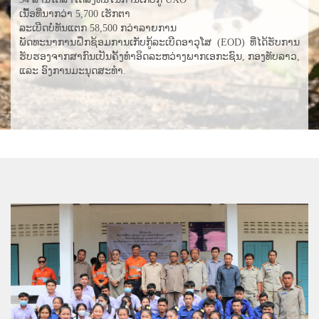
ເນື້ອທີ່ນາກວ່າ 5,700 ເຮັກຕາ
ລະເບີດບໍ່ທັນແຕກ 58,500 ກວ່າລາຍການ
ພັດທະນາ​ການ​ຝຶກ​ຊ້ອມ​ການ​ເກັບ​ກູ້​ລະ​ເບີດ​ອາວຸ​ໂສ (EOD) ທີ່​ໄດ້​ຮັບ​ການ​
ຮັບຮອງ​ຈາກ​ສາກົນ​ເປັນ​ຄັ້ງ​ທຳ​ອິດ​ລະຫວ່າງ​ພາກ​ເອກະ​ຊົນ, ກອງທັບ​ລາວ,
​ແລະ ອົງການ​ມະນຸດສະທຳ.